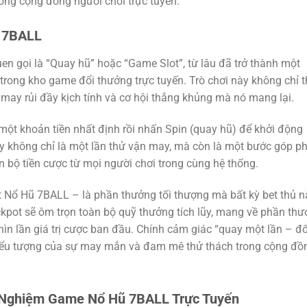
trong cộng đồng người chơi trực tuyến.
ũ 7BALL
en gọi là “Quay hũ” hoặc “Game Slot”, từ lâu đã trở thành một
t trong kho game đổi thưởng trực tuyến. Trò chơi này không chỉ 
h may rủi đầy kịch tính và cơ hội thắng khủng mà nó mang lại.
 một khoản tiền nhất định rồi nhấn Spin (quay hũ) để khởi động
không chỉ là một lần thử vận may, mà còn là một bước góp p
n bộ tiền cược từ mọi người chơi trong cùng hệ thống.
ot Nổ Hũ 7BALL – là phần thưởng tối thượng mà bất kỳ bet thủ 
pot sẽ ôm trọn toàn bộ quỹ thưởng tích lũy, mang về phần th
hìn lần giá trị cược ban đầu. Chính cảm giác “quay một lần – đổ
biểu tượng của sự may mắn và đam mê thử thách trong cộng đồ
 Nghiệm Game Nổ Hũ 7BALL Trực Tuyến