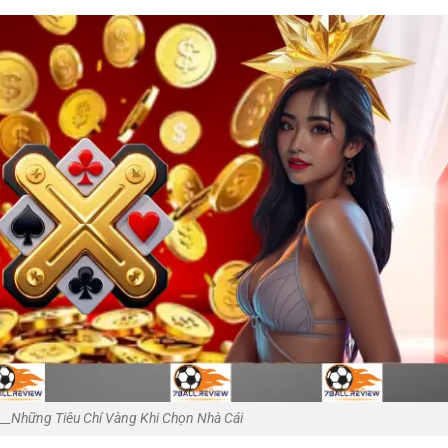
w__Những Tiêu Chí Vàng Khi Chọn Nhà Cái