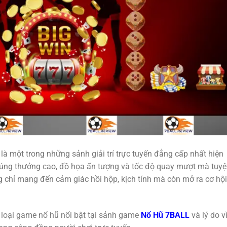
à một trong những sảnh giải trí trực tuyến đẳng cấp nhất hiện
 trúng thưởng cao, đồ họa ấn tượng và tốc độ quay mượt mà tuyệ
 chỉ mang đến cảm giác hồi hộp, kịch tính mà còn mở ra cơ hội
loại game nổ hũ nổi bật tại sảnh game
Nổ Hũ 7BALL
và lý do v