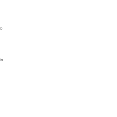
ợp
in