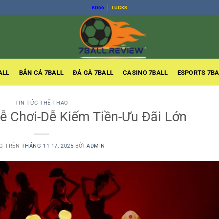
KO66
LUCK8
ALL
BẮN CÁ 7BALL
ĐÁ GÀ 7BALL
CASINO 7BALL
ESPORTS 7BA
TIN TỨC THỂ THAO
 Chơi-Dễ Kiếm Tiền-Ưu Đãi Lớn
G TRÊN
THÁNG 11 17, 2025
BỞI
ADMIN