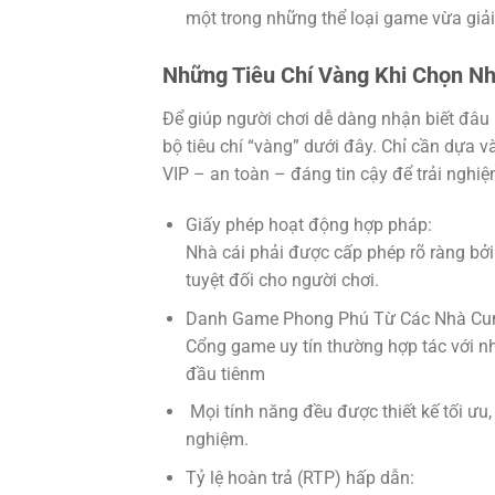
một trong những thể loại game vừa giải
Những Tiêu Chí Vàng Khi Chọn N
Để giúp người chơi dễ dàng nhận biết đâu 
bộ tiêu chí “vàng” dưới đây. Chỉ cần dựa 
VIP – an toàn – đáng tin cậy để trải nghiệ
Giấy phép hoạt động hợp pháp:
Nhà cái phải được cấp phép rõ ràng bởi
tuyệt đối cho người chơi.
Danh Game Phong Phú Từ Các Nhà Cun
Cổng game uy tín thường hợp tác với nh
đầu tiênm
Mọi tính năng đều được thiết kế tối ưu,
nghiệm.
Tỷ lệ hoàn trả (RTP) hấp dẫn: