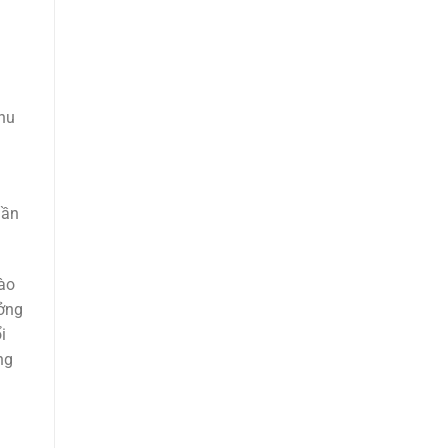
2026:
League
of
Legends
từ
13–
19/6
thu
tại
Riyadh
–
Giải
thưởng
hần
&
Đội
tuyển
nào
ưởng
i
ng