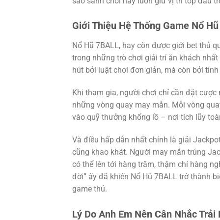
sao sảnh chơi này luôn giữ vị trí top đầu 
Giới Thiệu Hệ Thống Game Nổ H
Nổ Hũ 7BALL, hay còn được giới bet thủ qu
trong những trò chơi giải trí ăn khách nhấ
hút bởi luật chơi đơn giản, mà còn bởi tín
Khi tham gia, người chơi chỉ cần đặt cược
những vòng quay may mắn. Mỗi vòng quay 
vào quỹ thưởng khổng lồ – nơi tích lũy toà
Và điều hấp dẫn nhất chính là giải Jackp
cũng khao khát. Người may mắn trúng Jack
có thể lên tới hàng trăm, thậm chí hàng ng
đời” ấy đã khiến Nổ Hũ 7BALL trở thành 
game thủ.
Lý Do Anh Em Nên Cân Nhắc Trải