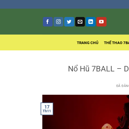
Chuyển
đến
nội
dung
TRANG CHỦ
THỂ THAO 7B
Nổ Hũ 7BALL – Dễ
ĐÃ ĐĂN
17
Th11