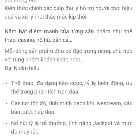
Kiến thức chính xác giúp đại lý hỗ trợ người chơi hiệu
quả và xử lý mọi thắc mắc kịp thời.
Nắm bắt điểm mạnh của từng sản phẩm như thể
thao, casino, nổ hũ, bắn cá…
Mỗi dòng sản phẩm đều có đặc trưng riêng, phù hợp
với từng nhóm khách khác nhau.
Đại lý cần hiểu:
Thể thao: đa dạng kèo cược, tỷ lệ biến động, ưu
thế trong phân tích trận đấu.
Casino: tốc độ, tính minh bạch khi livestream, các
bàn cược hấp dẫn.
Nổ hũ: tỷ lệ trả thưởng, tính năng Jackpot và mức
độ may rủi.