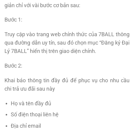
giản chỉ với vài bước cơ bản sau:
Bước 1:
Truy cập vào trang web chính thức của 7BALL thông
qua đường dẫn uy tín, sau đó chọn mục “Đăng ký Đại
Lý 7BALL” hiển thị trên giao diện chính.
Bước 2:
Khai báo thông tin đầy đủ để phục vụ cho nhu cầu
chi trả ưu đãi sau này
Họ và tên đầy đủ
Số điện thoại liên hệ
Địa chỉ email