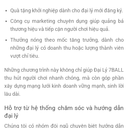
Quà tặng khởi nghiệp dành cho đại lý mới đăng ký.
Công cụ marketing chuyên dụng giúp quảng bá
thương hiệu và tiếp cận người chơi hiệu quả.
Thưởng nóng theo mốc tăng trưởng, dành cho
những đại lý có doanh thu hoặc lượng thành viên
vượt chỉ tiêu.
Những chương trình này không chỉ giúp Đại Lý 7BALL
thu hút người chơi nhanh chóng, mà còn góp phần
xây dựng mạng lưới kinh doanh vững mạnh, sinh lời
lâu dài.
Hỗ trợ từ hệ thống chăm sóc và hướng dẫn
đại lý
Chúng tôi có nhóm đội ngũ chuyên biệt hướng dẫn