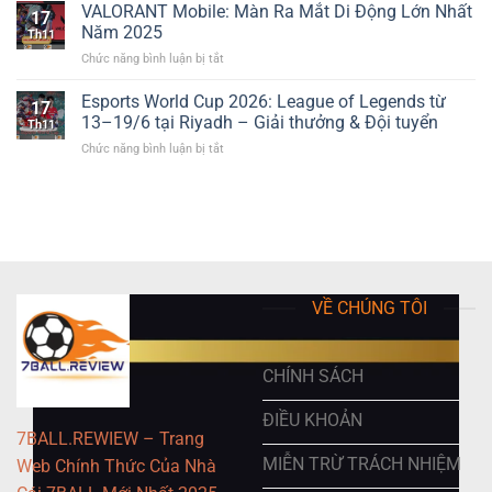
Hũ
VALORANT Mobile: Màn Ra Mắt Di Động Lớn Nhất
–
Được
17
7BALL
Nhà
Năm 2025
Yêu
Th11
–
Lãnh
Thích
ở
Chức năng bình luận bị tắt
Dễ
Đạo
Nhất
VALORANT
Chơi-
Kiến
Hiện
Mobile:
Dễ
Esports World Cup 2026: League of Legends từ
Tạo
17
Nay
Màn
Kiếm
13–19/6 tại Riyadh – Giải thưởng & Đội tuyển
Nền
Th11
Ra
Tiền-
Tảng
ở
Chức năng bình luận bị tắt
Mắt
Ưu
7BALL
Esports
Di
Đãi
Vững
World
Động
Lớn
Mạnh
Cup
Lớn
2026:
Nhất
League
Năm
of
2025
Legends
từ
VỀ CHÚNG TÔI
13–
19/6
tại
Riyadh
CHÍNH SÁCH
–
Giải
ĐIỀU KHOẢN
thưởng
7BALL.REWIEW – Trang
&
MIỄN TRỪ TRÁCH NHIỆM
Web Chính Thức Của Nhà
Đội
tuyển