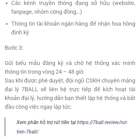
Các kênh truyền thông đang sở hữu (website,
fanpage, nhóm cộng đồng…)
Thông tin tài khoản ngân hàng để nhận hoa hồng
định kỳ
Bước 3:
Gửi biểu mẫu đăng ký và chờ hệ thống xác minh
thông tin trong vòng 24 – 48 giờ.
Sau khi được phê duyệt, đội ngũ CSKH chuyên mảng
đại lý 7BALL sẽ liên hệ trực tiếp để kích hoạt tài
khoản đại lý, hướng dẫn bạn thiết lập hệ thống và bắt
đầu công việc ngay lập tức.
Xem phần hỗ trợ rút tiền tại
https://7ball.review/rut-
tien-7ball/