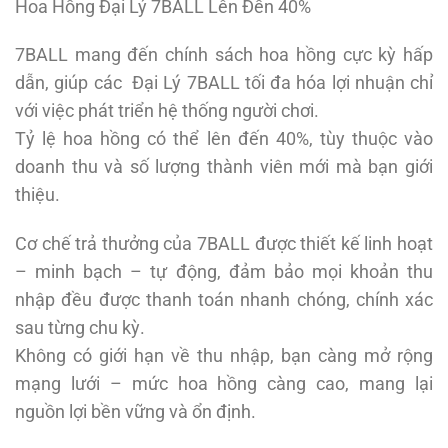
Hoa Hồng Đại Lý 7BALL Lên Đến 40%
7BALL mang đến chính sách hoa hồng cực kỳ hấp
dẫn, giúp các Đại Lý 7BALL tối đa hóa lợi nhuận chỉ
với việc phát triển hệ thống người chơi.
Tỷ lệ hoa hồng có thể lên đến 40%, tùy thuộc vào
doanh thu và số lượng thành viên mới mà bạn giới
thiệu.
Cơ chế trả thưởng của 7BALL được thiết kế linh hoạt
– minh bạch – tự động, đảm bảo mọi khoản thu
nhập đều được thanh toán nhanh chóng, chính xác
sau từng chu kỳ.
Không có giới hạn về thu nhập, bạn càng mở rộng
mạng lưới – mức hoa hồng càng cao, mang lại
nguồn lợi bền vững và ổn định.