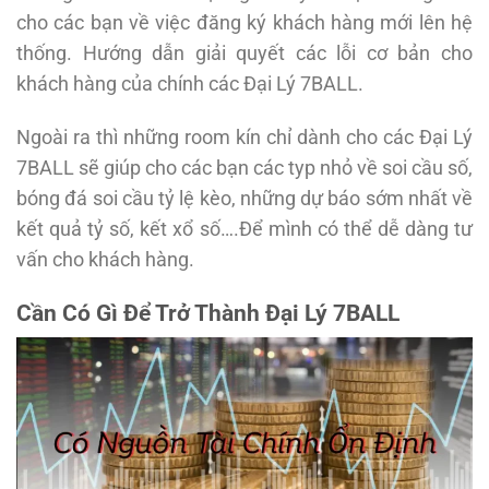
cho các bạn về việc đăng ký khách hàng mới lên hệ
thống. Hướng dẫn giải quyết các lỗi cơ bản cho
khách hàng của chính các Đại Lý 7BALL.
Ngoài ra thì những room kín chỉ dành cho các Đại Lý
7BALL sẽ giúp cho các bạn các typ nhỏ về soi cầu số,
bóng đá soi cầu tỷ lệ kèo, những dự báo sớm nhất về
kết quả tỷ số, kết xổ số….Để mình có thể dễ dàng tư
vấn cho khách hàng.
Cần Có Gì Để Trở Thành Đại Lý 7BALL