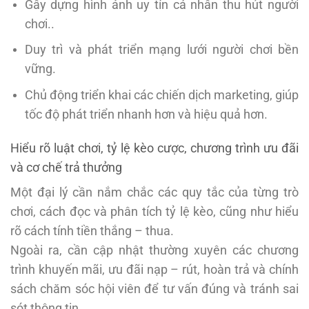
Gây dựng hình ảnh uy tín cá nhân thu hút người
chơi..
Duy trì và phát triển mạng lưới người chơi bền
vững.
Chủ động triển khai các chiến dịch marketing, giúp
tốc độ phát triển nhanh hơn và hiệu quả hơn.
Hiểu rõ luật chơi, tỷ lệ kèo cược, chương trình ưu đãi
và cơ chế trả thưởng
Một đại lý cần nắm chắc các quy tắc của từng trò
chơi, cách đọc và phân tích tỷ lệ kèo, cũng như hiểu
rõ cách tính tiền thắng – thua.
Ngoài ra, cần cập nhật thường xuyên các chương
trình khuyến mãi, ưu đãi nạp – rút, hoàn trả và chính
sách chăm sóc hội viên để tư vấn đúng và tránh sai
sót thông tin.